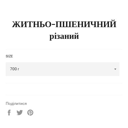
ЖИТНЬО-ПШЕНИЧНИЙ
різаний
SIZE
Поділитися
Share
Tweet
Pin
on
on
on
Facebook
Twitter
Pinterest