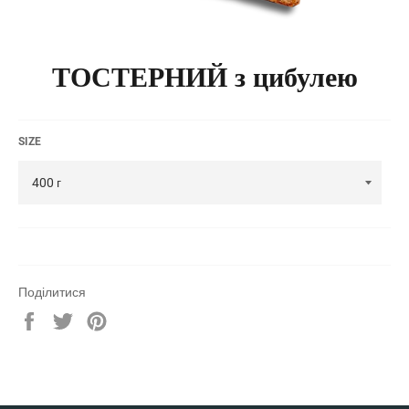
ТОСТЕРНИЙ з цибулею
SIZE
Поділитися
Share
Tweet
Pin
on
on
on
Facebook
Twitter
Pinterest